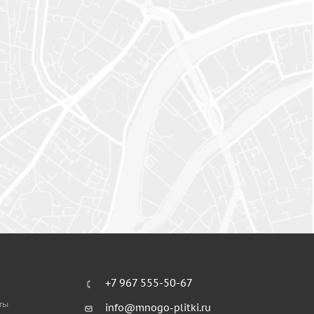
+7 967 555-50-67
ты
info@mnogo-plitki.ru