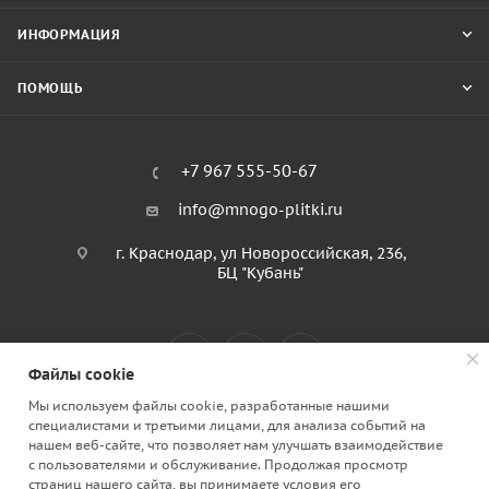
ИНФОРМАЦИЯ
ПОМОЩЬ
+7 967 555-50-67
info@mnogo-plitki.ru
г. Краснодар, ул Новороссийская, 236,
БЦ "Кубань"
Файлы cookie
Мы используем файлы cookie, разработанные нашими
специалистами и третьими лицами, для анализа событий на
2026 © «МногоПлитки» Все права защищены
нашем веб-сайте, что позволяет нам улучшать взаимодействие
с пользователями и обслуживание. Продолжая просмотр
Создание и продвижение сайта - Legend
страниц нашего сайта, вы принимаете условия его