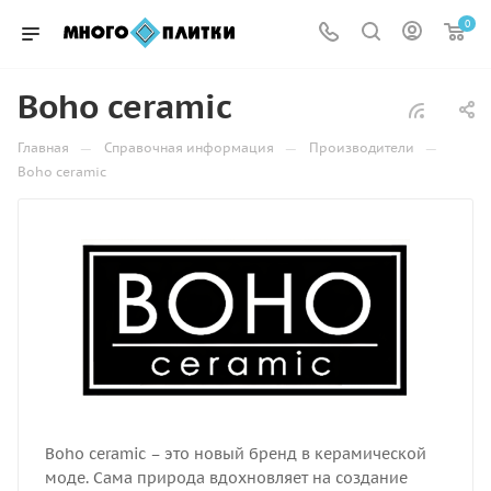
0
Boho ceramiс
—
—
—
Главная
Справочная информация
Производители
Boho ceramiс
Boho ceramic – это новый бренд в керамической
моде. Сама природа вдохновляет на создание