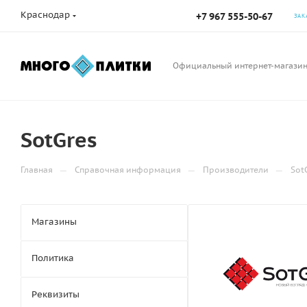
Краснодар
+7 967 555-50-67
ЗАК
Официальный интернет-магази
SotGres
—
—
—
Главная
Справочная информация
Производители
Sot
Магазины
Политика
Реквизиты