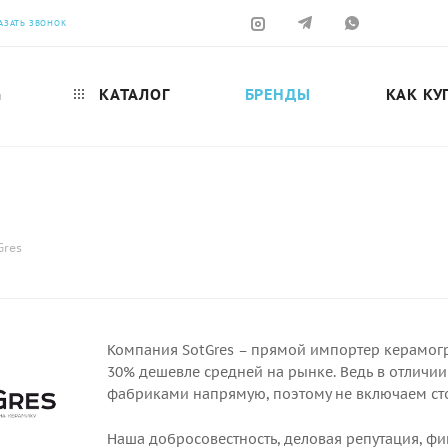
АЗАТЬ ЗВОНОК
КАТАЛОГ
БРЕНДЫ
КАК КУ
н
Gres
Компания SotGres – прямой импортер керамогр
30% дешевле средней на рынке. Ведь в отличи
фабриками напрямую, поэтому не включаем сто
Наша добросовестность, деловая репутация, фи