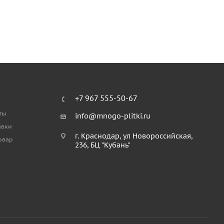
+7 967 555-50-67
ты
info@mnogo-plitki.ru
авки
г. Краснодар, ул Новороссийская,
товар
236, БЦ "Кубань"